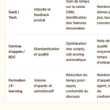
Gain de temps
sur la saisie
Nombre
Vélocité et
SaaS /
CRM,
démos 
feedback
Tech
identification
jour, ta
produit
des features
convers
demandées
Note de
Optimisation
Centres
qualité
Standardisation
des scripts,
d'appels /
moyenn
et qualité
call scoring
B2C
temps
automatique
d'onboa
Réduction du
Nombre
Formation
Volume
temps post-
d'appel
/ E-
d'appels et
appel,
agent, 
learning
administratif
conformité du
de
discours
conform