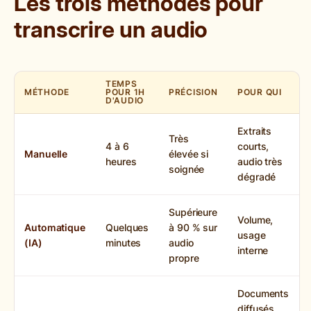
Les trois méthodes pour
transcrire un audio
TEMPS
MÉTHODE
POUR 1H
PRÉCISION
POUR QUI
D'AUDIO
Extraits
Très
4 à 6
courts,
Manuelle
élevée si
heures
audio très
soignée
dégradé
Supérieure
Volume,
Automatique
Quelques
à 90 % sur
usage
(IA)
minutes
audio
interne
propre
Documents
diffusés,