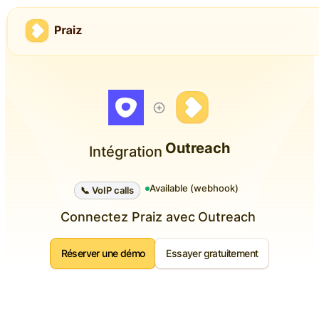
Outreach
Intégration
Available (webhook)
📞 VoIP calls
Connectez Praiz avec
Outreach
Réserver une démo
Essayer gratuitement