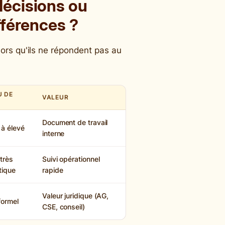
décisions ou
fférences ?
ors qu'ils ne répondent pas au
U DE
VALEUR
L
Document de travail
à élevé
interne
 très
Suivi opérationnel
tique
rapide
Valeur juridique (AG,
formel
CSE, conseil)