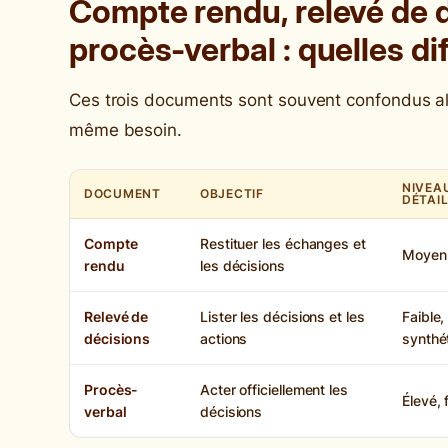
Compte rendu, relevé de 
procès-verbal : quelles di
Ces trois documents sont souvent confondus al
même besoin.
NIVEA
DOCUMENT
OBJECTIF
DÉTAI
Compte
Restituer les échanges et
Moyen 
rendu
les décisions
Relevé de
Lister les décisions et les
Faible,
décisions
actions
synthé
Procès-
Acter officiellement les
Élevé, 
verbal
décisions