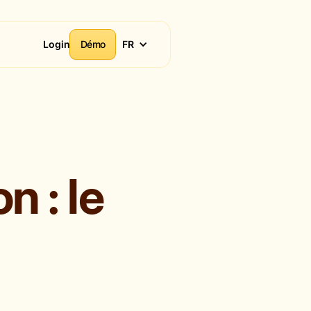
Login
Démo
FR
 : le