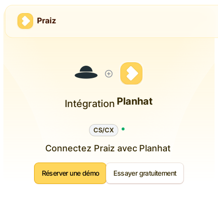
Planhat
Intégration
CS/CX
Connectez Praiz avec
Planhat
Réserver une démo
Essayer gratuitement