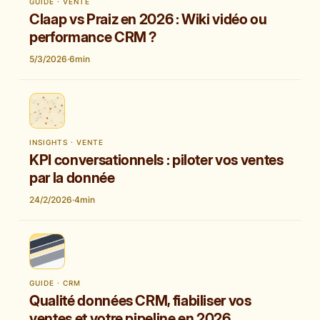
GUIDE · VENTE
Claap vs Praiz en 2026 : Wiki vidéo ou
performance CRM ?
5/3/2026
·
6
min
INSIGHTS · VENTE
KPI conversationnels : piloter vos ventes
par la donnée
24/2/2026
·
4
min
GUIDE · CRM
Qualité données CRM, fiabiliser vos
ventes et votre pipeline en 2026